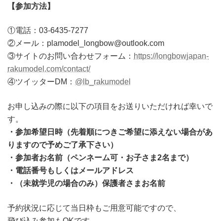
【参加方法】
①電話：03-6435-7277
②メール：plamodel_longbow@outlook.com
③サイトのお問い合わせフォーム：
https://longbowjapan-
rakumodel.com/contact/
④ツイッターDM：
@lb_rakumodel
お申し込みの際に以下の項目をお送りいただければ幸いで
す。
・参加希望日時（先着順につきご希望に添えない場合があ
りますので予めご了承下さい）
・参加者お名前（ペンネーム可・お子さま2名まで）
・電話番号もしくはメールアドレス
・（未就学児の場合のみ）保護者さまお名前
予約状況に応じて当日枠もご用意可能ですので、
飛び込み参加もOKです。