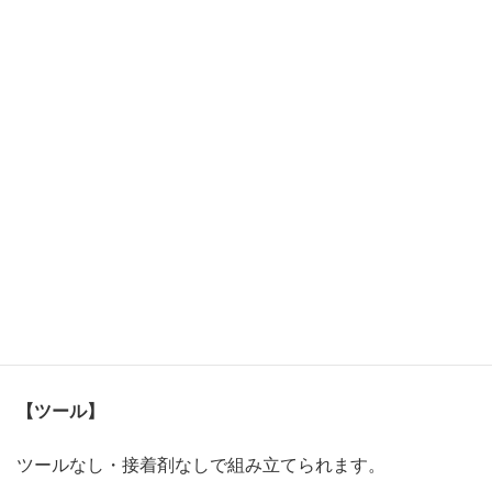
プラノサウルス公式ページはこちら→
https://bandai-
hobby.net/site/plannosaurus/
【使用キット】
体験会限定キット『プラノサウルス ヴェロキラプトル』
商品化がされておらず、体験会でしか手に入らない特別な
プラモデルです。
骨格を組み立てあとにクリアパーツの外皮を取り付ける仕
様で、 外皮を取り付けた後も内部の骨格を確認できる点
が特徴となります。
【ツール】
ツールなし・接着剤なしで組み立てられます。