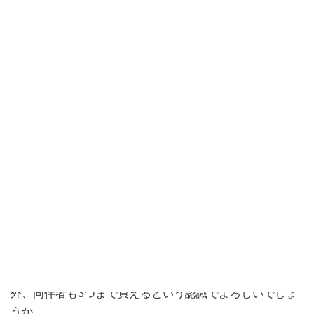
Q：なぜ、店頭へ出向いての抽選申し込みにしないのでし
ょうか。
A：遠方にお住まいや仕事の関係上、週末でしかご来店で
きない方のために、抽選はインターネットにて行っており
ます。また、抽選のためだけに皆様にお越しいただくのは
忍びませんので、何卒ご容赦くださいませ。
Q：先週は整理券が当たりましたが目当てのものが売り切
れたので帰りました。
実際に店に行ったけど何も買わなか
った
ので、それでも来週は抽選に参加できないですか。
A： キャンセルについて
・
受付期間外
にキャンセルされた場合、
次回の整理券抽選
にお申し込みいただけませんので
ご注意ください。 詳し
くは該当項目をご確認ください。
Q：同伴者1名まで可とのことですが、当選した本人以
外、同伴者も3つまで買えるという認識でよろしいでしょ
うか。