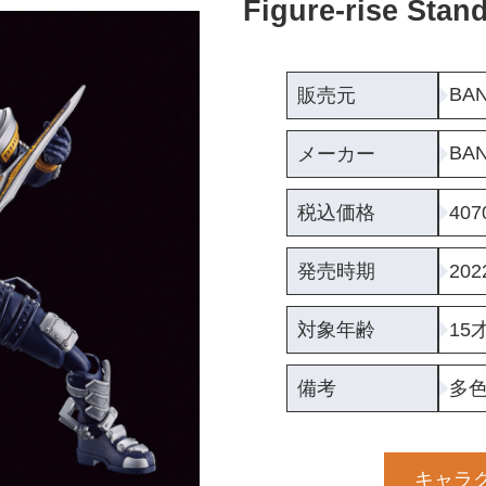
Figure-rise 
BAN
販売元
BAN
メーカー
税込価格
40
発売時期
20
対象年齢
15
備考
多
キャラ