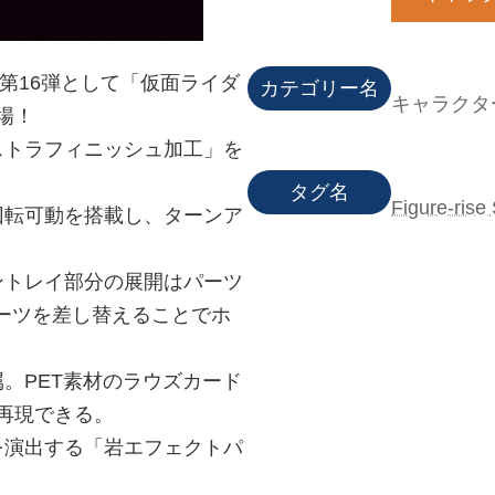
ning」第16弾として「仮面ライダ
カテゴリー名
キャラクタ
登場！
ストラフィニッシュ加工」を
タグ名
Figure-rise
回転可動を搭載し、ターンア
ントレイ部分の展開はパーツ
ーツを差し替えることでホ
。PET素材のラウズカード
再現できる。
を演出する「岩エフェクトパ