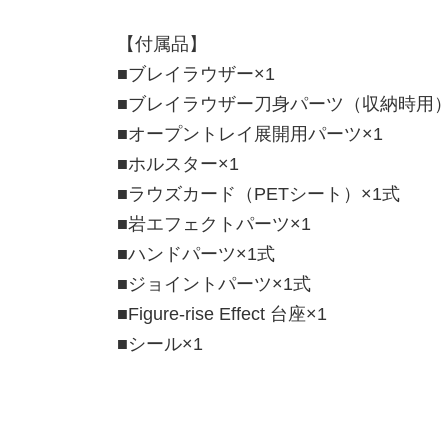
【付属品】
■ブレイラウザー×1
■ブレイラウザー刀身パーツ（収納時用）
■オープントレイ展開用パーツ×1
■ホルスター×1
■ラウズカード（PETシート）×1式
■岩エフェクトパーツ×1
■ハンドパーツ×1式
■ジョイントパーツ×1式
■Figure-rise Effect 台座×1
■シール×1