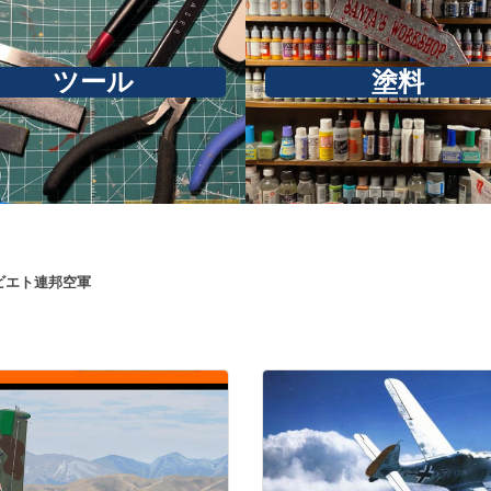
ツール
塗料
ビエト連邦空軍