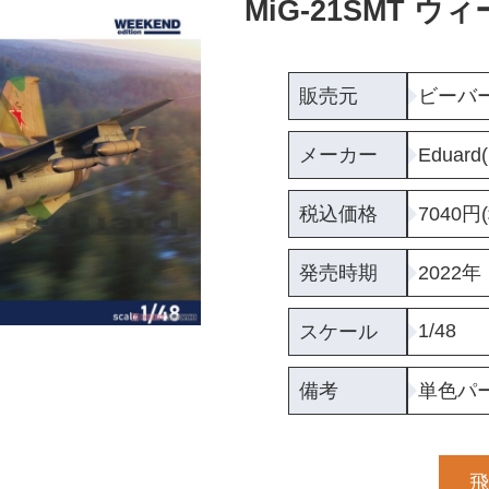
MiG-21SMT
販売元
ビーバ
メーカー
Eduar
税込価格
7040円
発売時期
2022年
1/48
スケール
備考
単色パ
飛