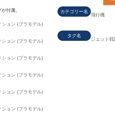
グが付属。
カテゴリー名
飛行機
タグ名
ジェット戦