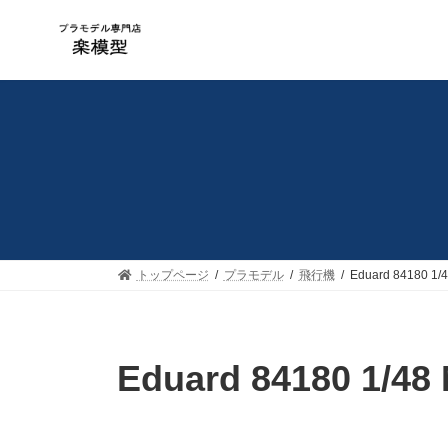
コ
ナ
ン
ビ
テ
ゲ
ン
ー
ツ
シ
へ
ョ
ス
ン
キ
に
ッ
移
プ
動
トップページ
プラモデル
飛行機
Eduard 84180
Eduard 84180 