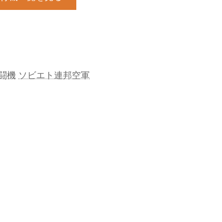
闘機
ソビエト連邦空軍