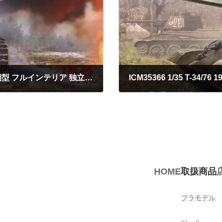
ICM35364 1/35 ドイツ キングタイガー 後期型 フルインテリア 独立履帯トラックリンク
ICM35366 1/35 T-34/
2023年5月30日
HOME
取扱商品
プラモデル