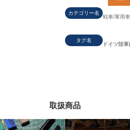
カテゴリー名
戦車/軍用
タグ名
ドイツ陸軍(19
取扱商品