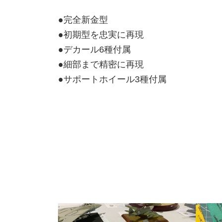
●完全新金型
●初期型を忠実に再現
●デカール6種付属
●細部まで精密に再現
●サポートホイール3種付属