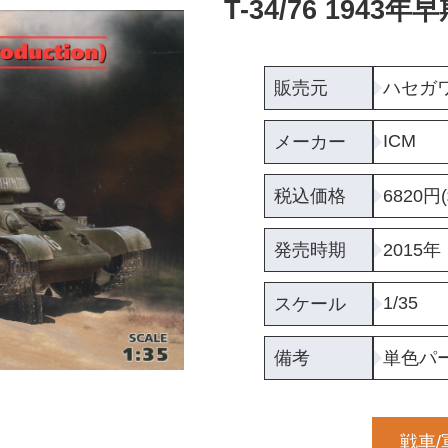
T-34/76 1943
販売元
ハセガ
ICM
メーカー
税込価格
6820円
発売時期
2015年
1/35
スケール
備考
単色パ
戦車