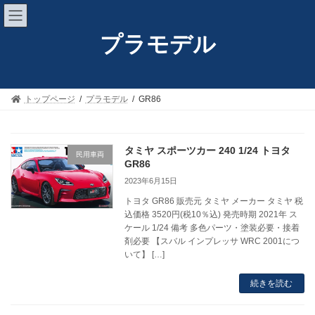
コ
ナ
ン
ビ
テ
ゲ
プラモデル
ン
ー
ツ
シ
へ
ョ
ス
ン
トップページ
プラモデル
GR86
キ
に
ッ
移
プ
動
タミヤ スポーツカー 240 1/24 トヨタ
民用車両
GR86
2023年6月15日
トヨタ GR86 販売元 タミヤ メーカー タミヤ 税
込価格 3520円(税10％込) 発売時期 2021年 ス
ケール 1/24 備考 多色パーツ・塗装必要・接着
剤必要 【スバル インプレッサ WRC 2001につ
いて】 […]
続きを読む