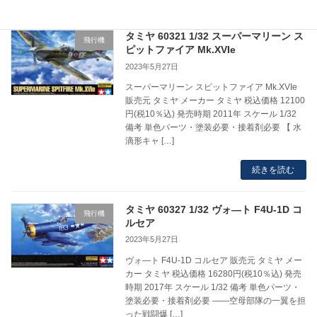
タミヤ 60321 1/32 スーパーマリーン ス
飛行機
ピットファイア Mk.XVIe
2023年5月27日
スーパーマリーン スピットファイア Mk.XVIe
販売元 タミヤ メーカー タミヤ 税込価格 12100
円(税10％込) 発売時期 2011年 スケール 1/32
備考 単色パーツ・塗装必要・接着剤必要 【 水
滴形キャ […]
続きを読む
タミヤ 60327 1/32 ヴォ―ト F4U-1D コ
飛行機
ルセア
2023年5月27日
ヴォ―ト F4U-1D コルセア 販売元 タミヤ メー
カー タミヤ 税込価格 16280円(税10％込) 発売
時期 2017年 スケール 1/32 備考 単色パーツ・
塗装必要・接着剤必要 ――空母部隊の一翼を担
った戦闘爆 […]