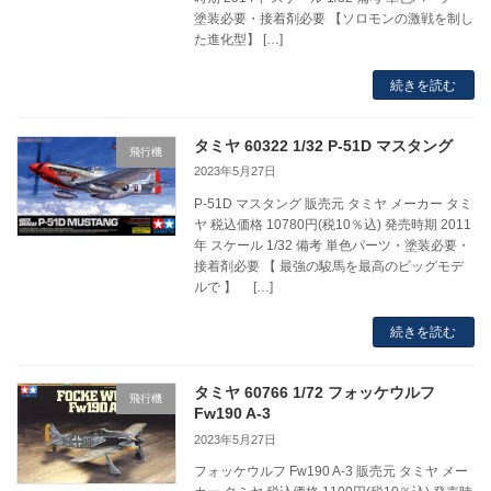
塗装必要・接着剤必要 【ソロモンの激戦を制し
た進化型】 […]
続きを読む
タミヤ 60322 1/32 P-51D マスタング
飛行機
2023年5月27日
P-51D マスタング 販売元 タミヤ メーカー タミ
ヤ 税込価格 10780円(税10％込) 発売時期 2011
年 スケール 1/32 備考 単色パーツ・塗装必要・
接着剤必要 【 最強の駿馬を最高のビッグモデ
ルで 】 […]
続きを読む
タミヤ 60766 1/72 フォッケウルフ
飛行機
Fw190 A-3
2023年5月27日
フォッケウルフ Fw190 A-3 販売元 タミヤ メー