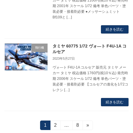
カー タミヤ 税込価格 1100円(税10％込) 発売時
期 2001年 スケール 1/72 備考 単色パーツ・塗
装必要・接着剤必要 ●メッサーシュミット
Bf109と […]
続きを読む
タミヤ 60775 1/72 ヴォ―ト F4U-1A コ
飛行機
ルセア
2023年5月27日
ヴォ―ト F4U-1A コルセア 販売元 タミヤ メー
カー タミヤ 税込価格 1760円(税10％込) 発売時
期 2006年 スケール 1/72 備考 単色パーツ・塗
装必要・接着剤必要 【コルセアの進化を1/72コ
レクシ […]
続きを読む
投
固
1
固
2
…
固
8
»
定
定
定