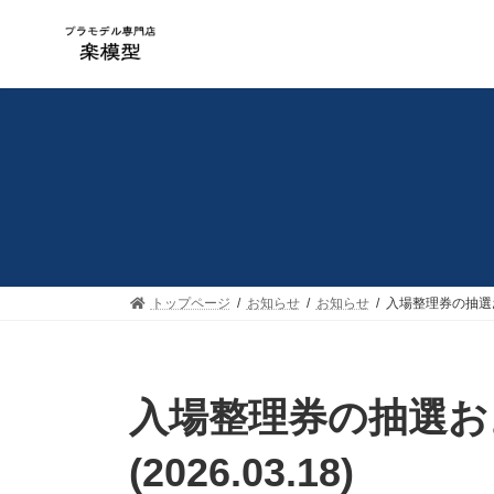
コ
ナ
ン
ビ
テ
ゲ
ン
ー
ツ
シ
へ
ョ
ス
ン
キ
に
ッ
移
プ
動
トップページ
お知らせ
お知らせ
入場整理券の抽選およ
入場整理券の抽選お
(2026.03.18)