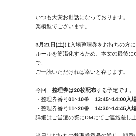
いつも大変お世話になっております。
楽模型でございます。
3月21日(土)
は入場整理券をお持ちの方に
ルールを簡潔化するため、本文の最後に
で、
ご一読いただければ幸いと存じます。
今回、
整理券は20枚配布
する予定です。
・整理券番号
01~10
番：
13:45~14:0
・整理券番号
11~20
番：
14:30~14:4
詳細はご当選の際にDMにてご連絡差し
当日はお持ちの整理券番号の通り、順番