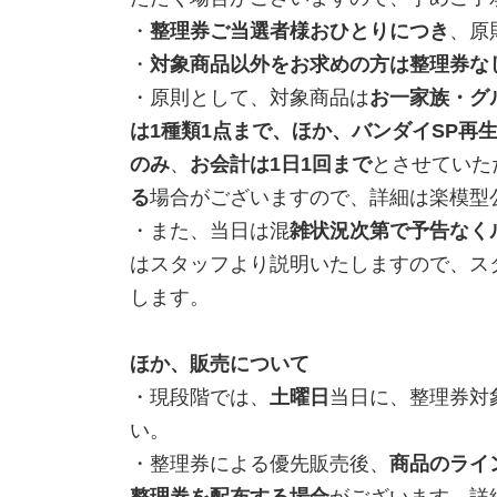
・
整理券ご当選者様おひとりにつき
、原
・
対象商品以外をお求めの方は整理券な
・原則として、対象商品は
お一家族・グ
は1種類1点まで、ほか、バンダイSP再
のみ
、
お会計は1日1回まで
とさせていた
る
場合がございますので、詳細は楽模型
・また、当日は混
雑状況次第で予告なく
はスタッフより説明いたしますので、ス
します。
ほか、販売について
・現段階では、
土曜日
当日に、整理券対
い。
・整理券による優先販売後、
商品のライ