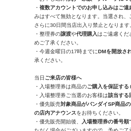
・
複数アカウントでのお申し込みはご遠
みはすべて無効となります。当選され、
さらに30日間当店出入り禁止となりま
・整理券の
譲渡
や
代理購入
はご遠慮くだ
めご了承ください。
・今週金曜日の17時までに
DMを開放さ
承ください。
当日
ご来店の皆様へ
・入場整理券は商品の
ご購入を保証する
・入場整理券ご当選のお客様は
該当する
・優先販売
対象商品がバンダイSP商品
の店内アナウンス
をお待ちください。
・優先販売開始後、
入場整理券の番号順
ただく場合がございますので、予めご了