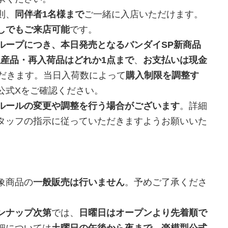
則、
同伴者1名様まで
ご一緒に入店いただけます。
しでもご来店可能
です。
ループにつき、本日発売となるバンダイSP新商品
生産品・再入荷品はどれか1点まで
、
お支払いは現金
だきます。当日入荷数によって
購入制限を調整す
公式Xをご確認ください。
ルールの変更や調整を行う場合がございます
。詳細
タッフの指示に従っていただきますようお願いいた
象商品の
一般販売は行いません
。予めご了承くださ
ンナップ次第
では、
日曜日はオープンより先着順で