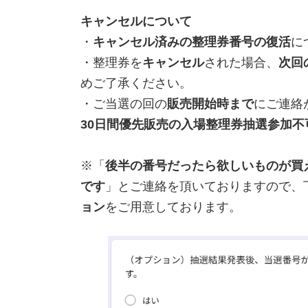
キャンセルについて
・
キャンセル済みの整理券番号の復活
に
・整理券を
キャンセル
された場合、
次回
めご了承ください。
・ご当選の回の
販売開始時まで
にご連絡
30日間優先販売の入場整理券抽選参加不
※「
後半の番号だったら欲しいものが買
です
」とご連絡を頂いておりますので、
ョン
をご用意しております。