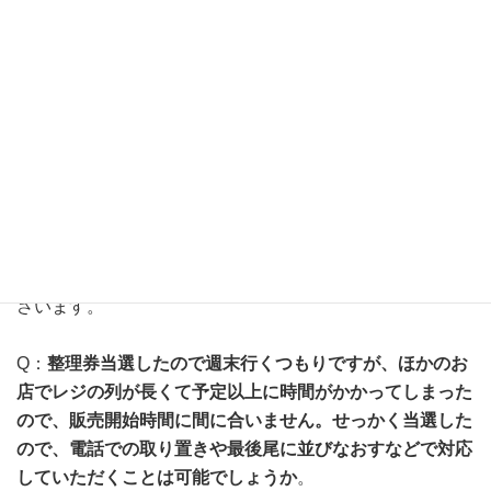
当ての商品を購入できない可能性がございます
。また、ご
希望の商品が完売となり、整理券対象商品から
何も購入さ
れなかった
場合でも、次の4回は応募不可となります。詳
細は「抽選について」の項目をご確認ください。
Q：
同伴者1名まで可とのことですが、当選した本人以
外、同伴者も同様に、ガンプラが買えるという認識でよろ
しいでしょうか
。
A：優先販売の購入権はご当選された方のみに付与され、
ご同伴の方に購入権はございません
ので、予めご了承くだ
さいます。
Q：
整理券当選したので週末行くつもりですが、ほかのお
店でレジの列が長くて予定以上に時間がかかってしまった
ので、販売開始時間に間に合いません。せっかく当選した
ので、電話での取り置きや最後尾に並びなおすなどで対応
していただくことは可能でしょうか
。