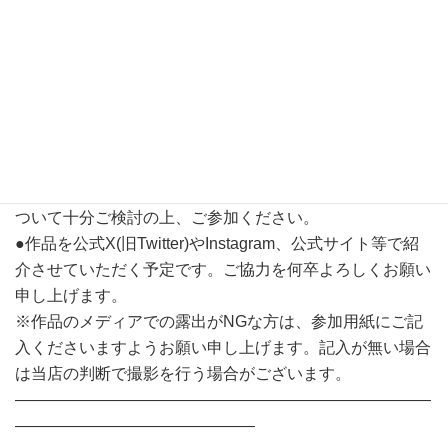
●作品が転倒したり、パーツが外れたりする場合、スタッ
フでは修理できない場合もございますので、予めご了承く
ださい。万が一の破損、パーツの紛失等はご了承いただく
形となります。
●地震など不可抗力の揺れによる転倒も含め、復元が難し
いと判断した場合、倒れた状態での展示になってしまいま
す。その場合、ご連絡させていただきますが、固定方法に
ついて十分ご検討の上、ご参加ください。
●作品を公式X(旧Twitter)やInstagram、公式サイト等で紹
介させていただく予定です。ご協力を何卒よろしくお願い
申し上げます。
※作品のメディアでの露出がNGな方は、参加用紙にご記
入くださいますようお願い申し上げます。記入が無い場合
は当店の判断で撮影を行う場合がございます。
――――――――――――――――――――――――――
―――――――――――――――