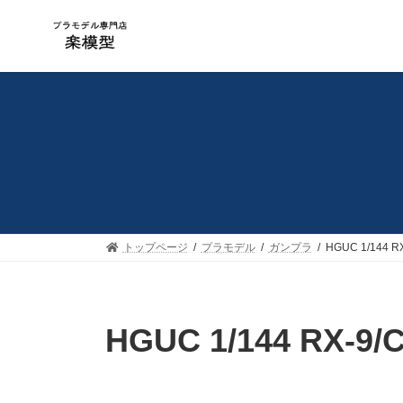
コ
ナ
ン
ビ
テ
ゲ
ン
ー
ツ
シ
へ
ョ
ス
ン
キ
に
ッ
移
プ
動
トップページ
プラモデル
ガンプラ
HGUC 1/144
HGUC 1/144 RX