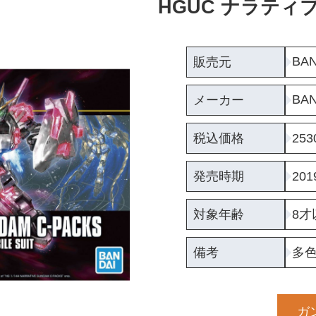
HGUC ナラティ
BAN
販売元
BAN
メーカー
税込価格
25
発売時期
20
対象年齢
8才
備考
多
ガ