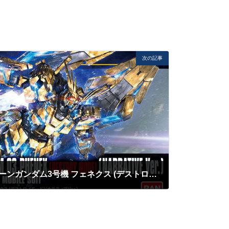
次の記事
HGUC 1/144 RX-0 ユニコーンガンダム3号機 フェネクス (デストロイモード) (ナラティブVer.)