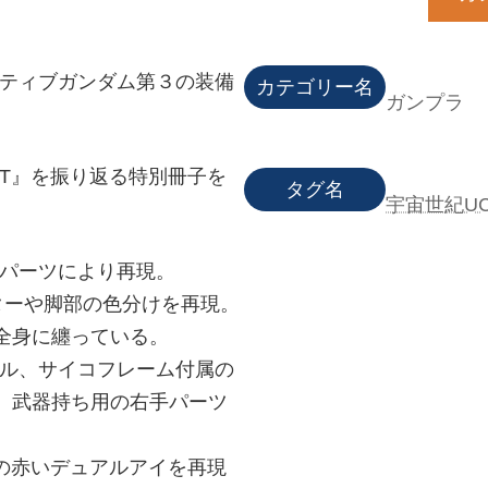
ラティブガンダム第３の装備
カテゴリー名
ガンプラ
T』を振り返る特別冊子を
タグ名
宇宙世紀U
形パーツにより再現。
ターや脚部の色分けを再現。
全身に纏っている。
フル、サイコフレーム付属の
、武器持ち用の右手パーツ
態の赤いデュアルアイを再現