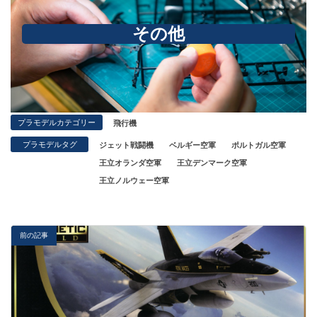
その他
プラモデルカテゴリー
飛行機
プラモデルタグ
ジェット戦闘機
ベルギー空軍
ポルトガル空軍
王立オランダ空軍
王立デンマーク空軍
王立ノルウェー空軍
前の記事