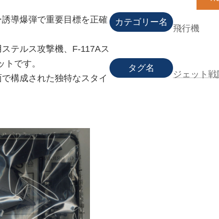
ー誘導爆弾で重要目標を正確
カテゴリー名
飛行機
テルス攻撃機、F-117Aス
ットです。
タグ名
ジェット戦
面で構成された独特なスタイ