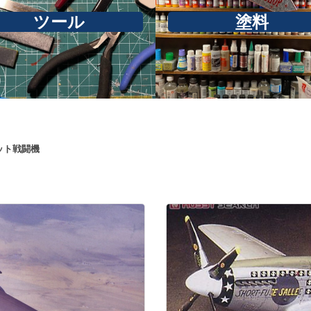
ツール
塗料
ット戦闘機