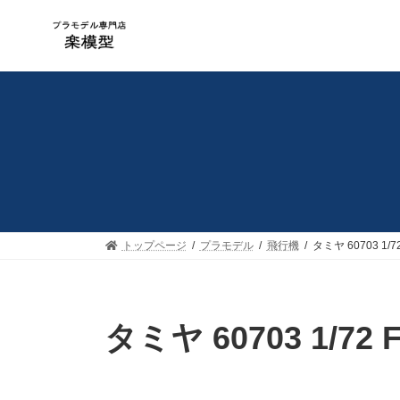
コ
ナ
ン
ビ
テ
ゲ
ン
ー
ツ
シ
へ
ョ
ス
ン
キ
に
ッ
移
プ
動
トップページ
プラモデル
飛行機
タミヤ 60703 1/
タミヤ 60703 1/72