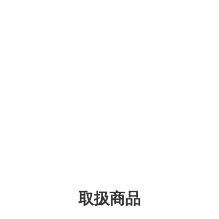
カテゴリー名
飛行機
タグ名
プロペラ戦闘機
大日本帝国海軍航空隊
取扱商品