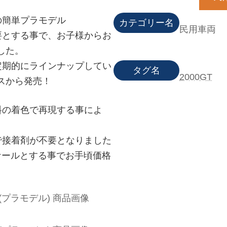
の簡単プラモデル
カテゴリー名
民用車両
要とする事で、お子様からお
した。
定期的にラインナップしてい
タグ名
2000GT
スから発売！
料の着色で再現する事によ
で接着剤が不要となりました
スケールとする事でお手頃価格