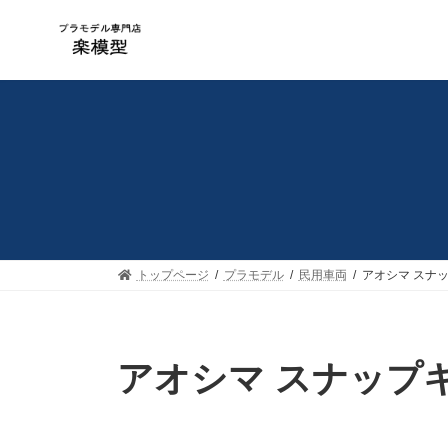
コ
ナ
ン
ビ
テ
ゲ
ン
ー
ツ
シ
へ
ョ
ス
ン
キ
に
ッ
移
プ
動
トップページ
プラモデル
民用車両
アオシマ スナップ
アオシマ スナップキット