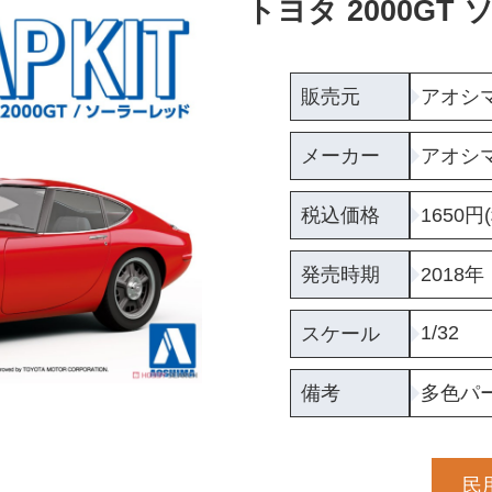
トヨタ 2000GT
販売元
アオシ
メーカー
アオシ
税込価格
1650円
発売時期
2018年
1/32
スケール
備考
多色パ
民