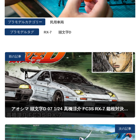
プラモデルカテゴリー
民用車両
プラモデルタグ
RX-7
頭文字D
前の記事
アオシマ 頭文字D 07 1/24 高橋涼介 FC3S RX-7 箱根対決仕様
2023年6月15日
次の記事