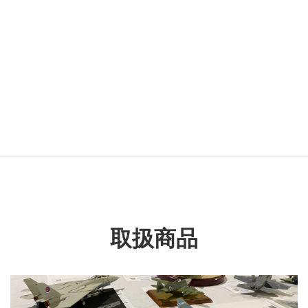
カテゴリー名
民用車両
タグ名
頭文字D
RX-7
取扱商品