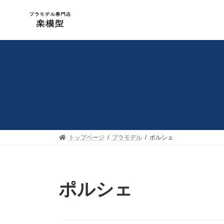
コ
ナ
ン
ビ
テ
ゲ
ン
ー
ツ
シ
へ
ョ
ス
ン
キ
に
ッ
移
プ
動
トップページ
プラモデル
ポルシェ
ポルシェ