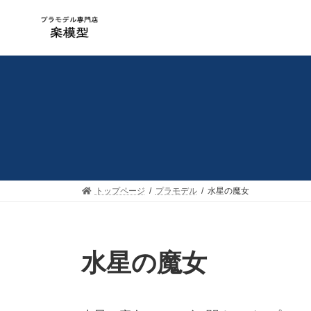
コ
ナ
ン
ビ
テ
ゲ
ン
ー
ツ
シ
へ
ョ
ス
ン
キ
に
ッ
移
プ
動
トップページ
プラモデル
水星の魔女
水星の魔女