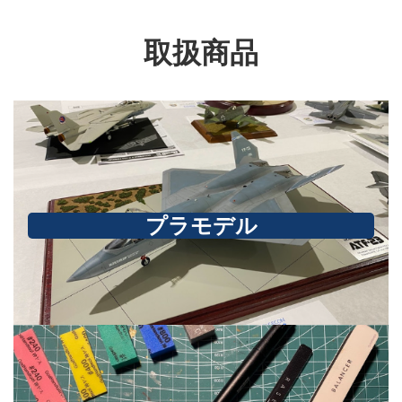
取扱商品
プラモデル