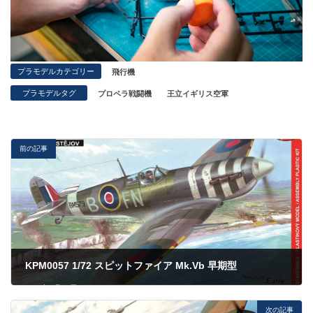
プラモデルカテゴリー
飛行機
プラモデルタグ
プロペラ戦闘機
王立イギリス空軍
前の記事
KPM0057 1/72 スピットファイア Mk.Vb 早期型
2023年4月20日
次の記事