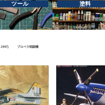
ツール
塗料
947)
プロペラ戦闘機