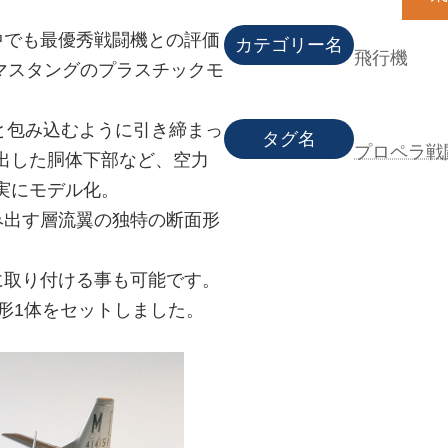
中でも最優秀戦闘機との評価
カテゴリー名
飛行機
Dマスタングのプラスチックモ
りと包み込むように引き締まっ
タグ名
プロペラ戦
出した胴体下部など、空力
実にモデル化。
み出す層流翼の独特の断面形
に取り付ける事も可能です。
形1体をセットしました。