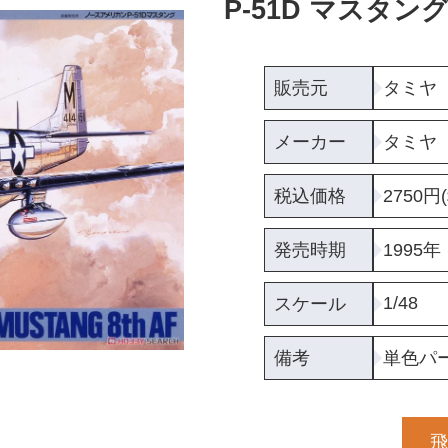
P-51D マスタン
販売元
タミヤ
メーカー
タミヤ
税込価格
2750円
発売時期
1995年
1/48
スケール
備考
単色パ
飛