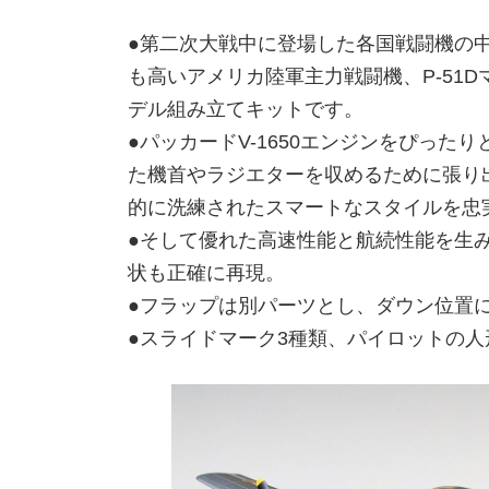
●第二次大戦中に登場した各国戦闘機の
も高いアメリカ陸軍主力戦闘機、P-51
デル組み立てキットです。
●パッカードV-1650エンジンをぴった
た機首やラジエターを収めるために張り
的に洗練されたスマートなスタイルを忠
●そして優れた高速性能と航続性能を生
状も正確に再現。
●フラップは別パーツとし、ダウン位置
●スライドマーク3種類、パイロットの人