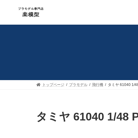
コ
ナ
ン
ビ
テ
ゲ
ン
ー
ツ
シ
へ
ョ
ス
ン
キ
に
ッ
移
プ
動
トップページ
プラモデル
飛行機
タミヤ 61040 1/
タミヤ 61040 1/48